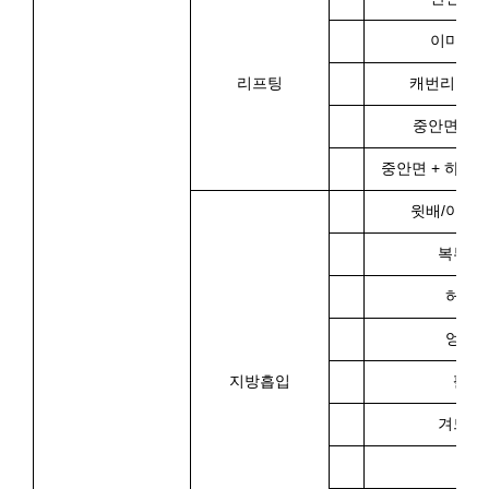
이마거
리프팅
캐번리프팅(
중안면 실
중안면 + 하안
윗배/아랫배
복부전
허벅
엉덩
지방흡입
팔뚝
겨드랑
등