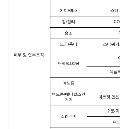
기미/색소
스타워커,
점/잡티
CO2,액
홍조
엑셀V
모공/흉터
스타워커,액션
피부 및 연부조직
슈링
탄력/리프팅
엑실리스
여드름
PTT
여드름/메디컬스킨
피코젯,인텐스울
케어
수분/미백/
스킨케어
여드름 