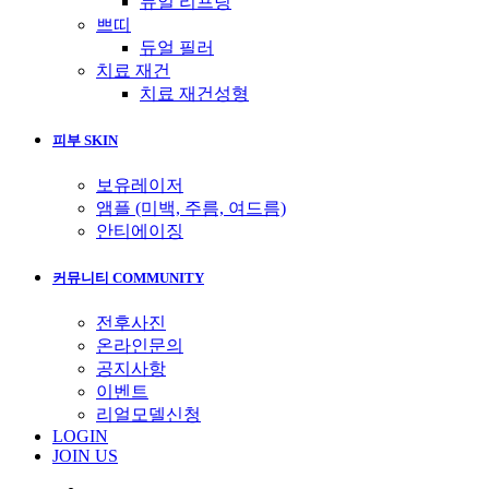
듀얼 리프팅
쁘띠
듀얼 필러
치료 재건
치료 재건성형
피부 SKIN
보유레이저
앰플 (미백, 주름, 여드름)
안티에이징
커뮤니티 COMMUNITY
전후사진
온라인문의
공지사항
이벤트
리얼모델신청
LOGIN
JOIN US