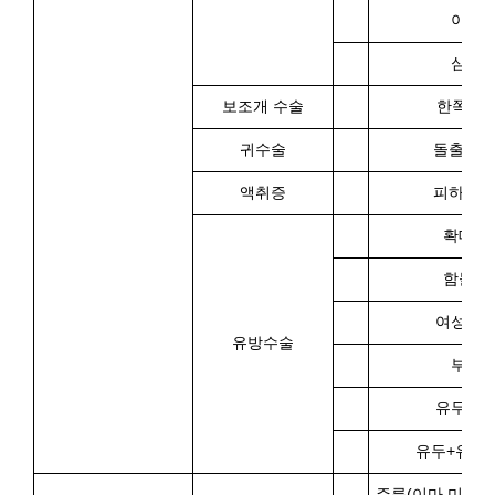
이중
심부
보조개 수술
한쪽 / 
귀수술
돌출귀 
액취증
피하절
확대수
함몰유
여성형
유방수술
부유
유두축
유두+유륜
주름(이마,미간,눈