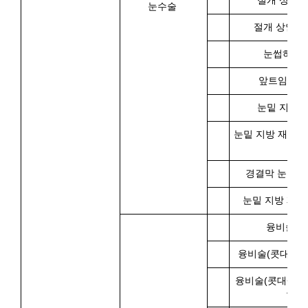
절개 상안검
눈수술
절개 상안검
눈썹하 
앞트임 복
눈밑 지방 
눈밑 지방 재배치
상
경결막 눈밑
눈밑 지방 재배
융비술 (
융비술(콧대+코끝
융비술(콧대+코끝
골 )