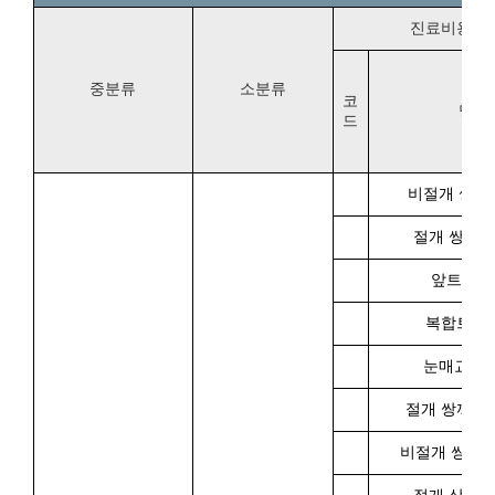
진료비용항
중분류
소분류
코
명칭
드
비절개 쌍꺼
절개 쌍꺼풀
앞트임 
복합트임 
눈매교정
절개 쌍꺼풀
비절개 쌍꺼풀