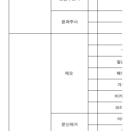
3회
1회
윤곽주사
3회
턱
인중
얼굴전
제모
헤어라
겨드랑
비키니
브라질
아이라
문신제거
눈썹