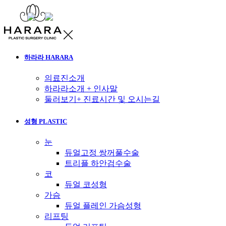
하라라 HARARA
의료진소개
하라라소개 + 인사말
둘러보기+ 진료시간 및 오시는길
성형 PLASTIC
눈
듀얼고정 쌍꺼풀수술
트리플 하안검수술
코
듀얼 코성형
가슴
듀얼 플레인 가슴성형
리프팅