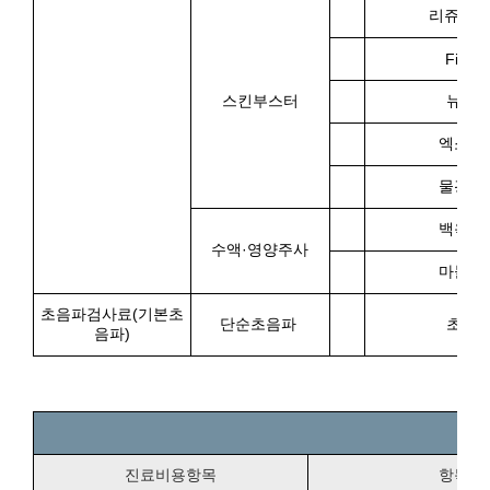
리쥬란 
Filorg
스킨부스터
뉴라
엑소마
물광주
백옥주
수액·영양주사
마늘주
초음파검사료(기본초
단순초음파
초음
음파)
진료비용항목
항목별