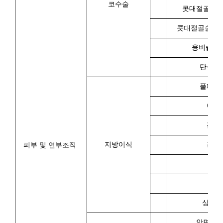
코수술
콧대절골술 (
콧대절골술 (외
융비술 재
탄싱캐
풀페이
이마
관자
지방이식
광대
피부 및 연부조직
뺨
턱
상안
안면거