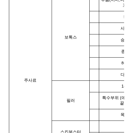
꼬리)
침샘
사각
보톡스
승모
종아
허벅
다한
주사료
1cc
특수부위 (애교,
필러
끝,미간
목주
1회
스킨부스터