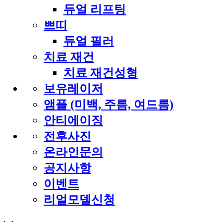
듀얼 리프팅
쁘띠
듀얼 필러
치료 재건
치료 재건성형
보유레이저
앰플 (미백, 주름, 여드름)
안티에이징
전후사진
온라인문의
공지사항
이벤트
리얼모델신청