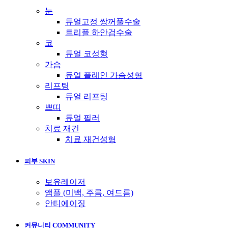
눈
듀얼고정 쌍꺼풀수술
트리플 하안검수술
코
듀얼 코성형
가슴
듀얼 플레인 가슴성형
리프팅
듀얼 리프팅
쁘띠
듀얼 필러
치료 재건
치료 재건성형
피부 SKIN
보유레이저
앰플 (미백, 주름, 여드름)
안티에이징
커뮤니티 COMMUNITY