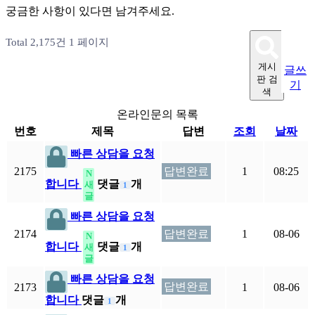
궁금한 사항이 있다면 남겨주세요.
Total 2,175건
1 페이지
게시
글쓰
판 검
기
색
온라인문의 목록
번호
제목
답변
조회
날짜
빠른 상담을 요청
2175
답변완료
1
08:25
N
합니다
댓글
개
새
1
글
빠른 상담을 요청
2174
답변완료
1
08-06
N
합니다
댓글
개
새
1
글
빠른 상담을 요청
답변완료
2173
1
08-06
합니다
댓글
개
1