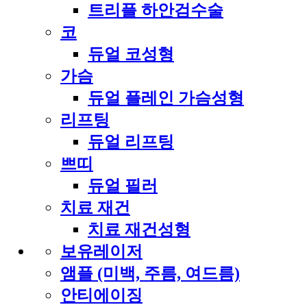
트리플 하안검수술
코
듀얼 코성형
가슴
듀얼 플레인 가슴성형
리프팅
듀얼 리프팅
쁘띠
듀얼 필러
치료 재건
치료 재건성형
보유레이저
앰플 (미백, 주름, 여드름)
안티에이징