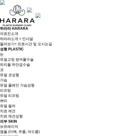
하라라 HARARA
의료진소개
하라라소개 + 인사말
둘러보기+ 진료시간 및 오시는길
성형 PLASTIC
눈
듀얼고정 쌍꺼풀수술
트리플 하안검수술
코
듀얼 코성형
가슴
듀얼 플레인 가슴성형
리프팅
듀얼 리프팅
쁘띠
듀얼 필러
치료 재건
치료 재건성형
피부 SKIN
보유레이저
앰플 (미백, 주름, 여드름)