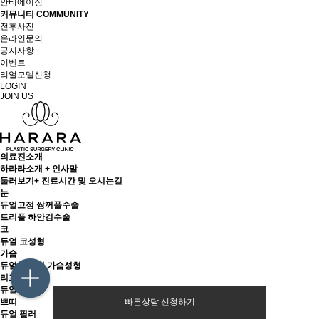
안티에이징
커뮤니티 COMMUNITY
전후사진
온라인문의
공지사항
이벤트
리얼모델신청
LOGIN
JOIN US
의료진소개
하라라소개 + 인사말
둘러보기+ 진료시간 및 오시는길
눈
듀얼고정 쌍꺼풀수술
트리플 하안검수술
코
듀얼 코성형
가슴
듀얼 플레인 가슴성형
리프팅
듀얼 리프팅
쁘띠
빠른상담 신청하기
듀얼 필러